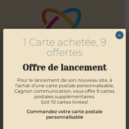
×
1 Carte achetée, 9
offertes
Offre de lancement
Pour le lancement de son nouveau site, à
l’achat d’une carte postale personnalisable,
4 Allée des Mouettes
56400
Pluneret
Cagnon communication, vous offre 9 cartes
06 07 09 89 12
postales supplémentaires.
02 97 29 05 21
Soit 10 cartes livrées!
Commandez votre carte postale
personnalisable